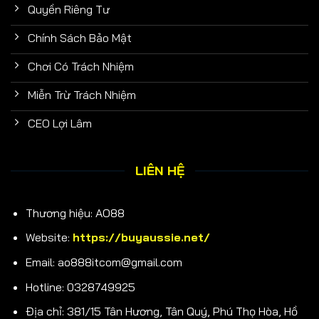
Quyền Riêng Tư
Chính Sách Bảo Mật
Chơi Có Trách Nhiệm
Miễn Trừ Trách Nhiệm
CEO Lợi Lâm
LIÊN HỆ
Thương hiệu: AO88
Website:
https://buyaussie.net/
Email:
ao888itcom@gmail.com
Hotline: 0328749925
Địa chỉ: 381/15 Tân Hương, Tân Quý, Phú Thọ Hòa, Hồ