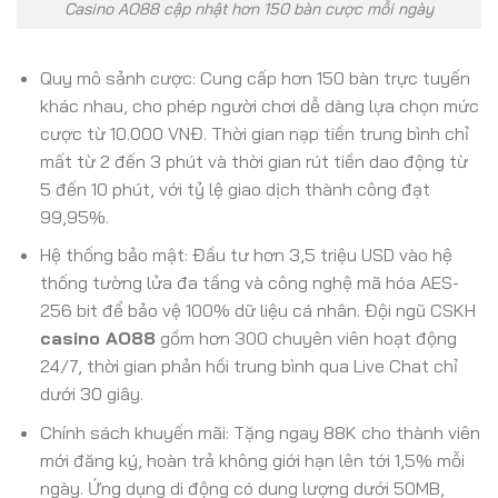
Casino AO88 cập nhật hơn 150 bàn cược mỗi ngày
Quy mô sảnh cược: Cung cấp hơn 150 bàn trực tuyến
khác nhau, cho phép người chơi dễ dàng lựa chọn mức
cược từ 10.000 VNĐ. Thời gian nạp tiền trung bình chỉ
mất từ 2 đến 3 phút và thời gian rút tiền dao động từ
5 đến 10 phút, với tỷ lệ giao dịch thành công đạt
99,95%.
Hệ thống bảo mật: Đầu tư hơn 3,5 triệu USD vào hệ
thống tường lửa đa tầng và công nghệ mã hóa AES-
256 bit để bảo vệ 100% dữ liệu cá nhân. Đội ngũ CSKH
casino AO88
gồm hơn 300 chuyên viên hoạt động
24/7, thời gian phản hồi trung bình qua Live Chat chỉ
dưới 30 giây.
Chính sách khuyến mãi: Tặng ngay 88K cho thành viên
mới đăng ký, hoàn trả không giới hạn lên tới 1,5% mỗi
ngày. Ứng dụng di động có dung lượng dưới 50MB,