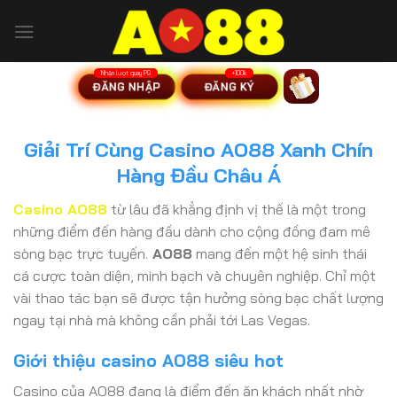
Skip
to
content
ĐĂNG NHẬP
ĐĂNG KÝ
Giải Trí Cùng Casino AO88 Xanh Chín
Hàng Đầu Châu Á
Casino AO88
từ lâu đã khẳng định vị thế là một trong
những điểm đến hàng đầu dành cho cộng đồng đam mê
sòng bạc trực tuyến.
AO88
mang đến một hệ sinh thái
cá cược toàn diện, minh bạch và chuyên nghiệp. Chỉ một
vài thao tác bạn sẽ được tận hưởng sòng bạc chất lượng
ngay tại nhà mà không cần phải tới Las Vegas.
Giới thiệu casino AO88 siêu hot
Casino của AO88 đang là điểm đến ăn khách nhất nhờ