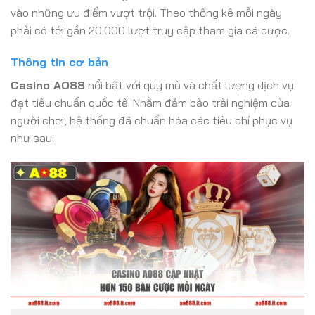
vào những ưu điểm vượt trội. Theo thống kê mỗi ngày
phải có tới gần 20.000 lượt truy cập tham gia cá cược.
Thông tin cơ bản
Casino AO88
nổi bật với quy mô và chất lượng dịch vụ
đạt tiêu chuẩn quốc tế. Nhằm đảm bảo trải nghiệm của
người chơi, hệ thống đã chuẩn hóa các tiêu chí phục vụ
như sau: