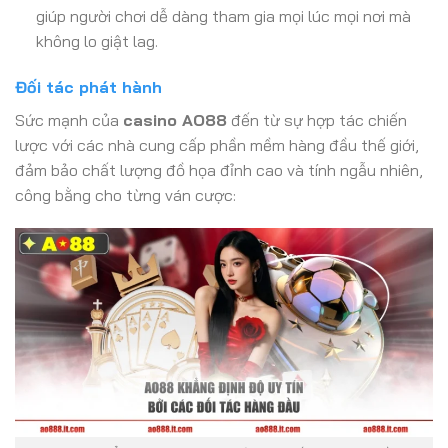
giúp người chơi dễ dàng tham gia mọi lúc mọi nơi mà
không lo giật lag.
Đối tác phát hành
Sức mạnh của
casino AO88
đến từ sự hợp tác chiến
lược với các nhà cung cấp phần mềm hàng đầu thế giới,
đảm bảo chất lượng đồ họa đỉnh cao và tính ngẫu nhiên,
công bằng cho từng ván cược: