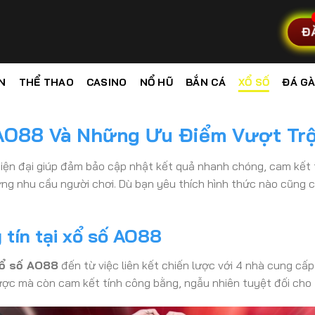
Đ
N
THỂ THAO
CASINO
NỔ HŨ
BẮN CÁ
XỔ SỐ
ĐÁ G
AO88 Và Những Ưu Điểm Vượt Trộ
iện đại giúp đảm bảo cập nhật kết quả nhanh chóng, cam kết 
 ứng nhu cầu người chơi. Dù bạn yêu thích hình thức nào cũng c
tín tại xổ số AO88
ổ số AO88
đến từ việc liên kết chiến lược với 4 nhà cung cấp
cược mà còn cam kết tính công bằng, ngẫu nhiên tuyệt đối cho