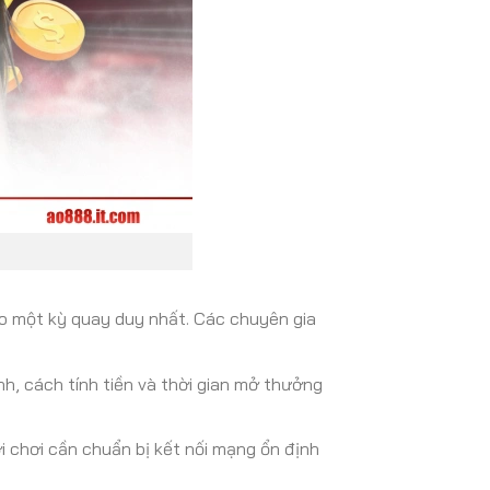
ào một kỳ quay duy nhất. Các chuyên gia
nh, cách tính tiền và thời gian mở thưởng
ời chơi cần chuẩn bị kết nối mạng ổn định