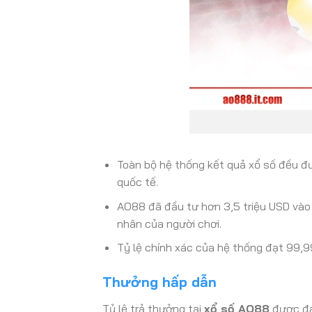
Toàn bộ hệ thống kết quả xổ số đều đ
quốc tế.
AO88 đã đầu tư hơn 3,5 triệu USD vào
nhân của người chơi.
Tỷ lệ chính xác của hệ thống đạt 99,99
Thưởng hấp dẫn
Tỷ lệ trả thưởng tại
xổ số AO88
được đán