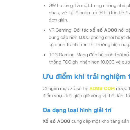
GW Lottery: Là một trong những nhà ph
nhau, với tỷ lệ hoàn trả (RTP) lên tới
đơn giản.
VR Gaming: Đối tác
xổ số AO88
nổi b
cung cấp hơn 1.000 phòng chơi hoạt độn
kỳ cạnh tranh trên thị trường hiện nay.
TCG Gaming: Mang đến hệ sinh thái xổ 
thống TCG ghi nhận hơn 10.000 vé cược 
Ưu điểm khi trải nghiệm 
Chuyên mục xổ số tại
AO88 COM
được t
điểm vượt trội giúp giữ vững vị thế dẫn đầ
Đa dạng loại hình giải trí
Xổ số AO88
cung cấp một kho tàng sản p