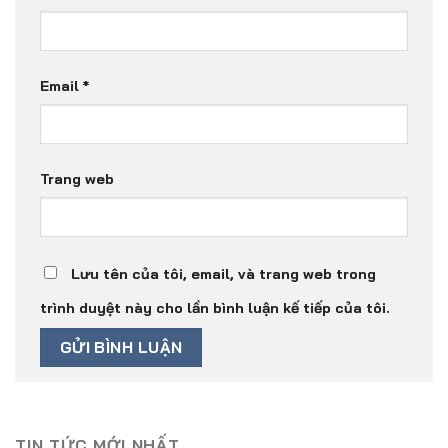
Email
*
Trang web
Lưu tên của tôi, email, và trang web trong
trình duyệt này cho lần bình luận kế tiếp của tôi.
TIN TỨC MỚI NHẤT