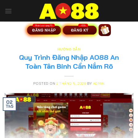
Skip
to
content
ĐĂNG NHẬP
ĐĂNG KÝ
HƯỚNG DẪN
Quy Trình Đăng Nhập AO88 An
Toàn Tân Binh Cần Nắm Rõ
POSTED ON
2 THÁNG 5, 2026
BY
ADMIN
02
Th5