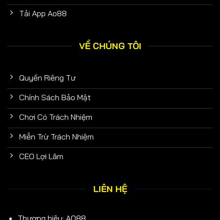
Tải App Ao88
VỀ CHÚNG TÔI
Quyền Riêng Tư
Chính Sách Bảo Mật
Chơi Có Trách Nhiệm
Miễn Trừ Trách Nhiệm
CEO Lợi Lâm
LIÊN HỆ
Thương hiệu: AO88