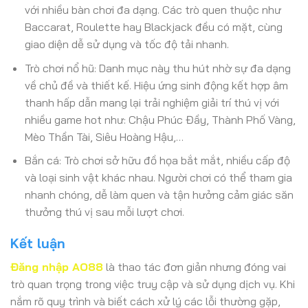
với nhiều bàn chơi đa dạng. Các trò quen thuộc như
Baccarat, Roulette hay Blackjack đều có mặt, cùng
giao diện dễ sử dụng và tốc độ tải nhanh.
Trò chơi nổ hũ: Danh mục này thu hút nhờ sự đa dạng
về chủ đề và thiết kế. Hiệu ứng sinh động kết hợp âm
thanh hấp dẫn mang lại trải nghiệm giải trí thú vị với
nhiều game hot như: Chậu Phúc Đầy, Thành Phố Vàng,
Mèo Thần Tài, Siêu Hoàng Hậu,…
Bắn cá: Trò chơi sở hữu đồ họa bắt mắt, nhiều cấp độ
và loại sinh vật khác nhau. Người chơi có thể tham gia
nhanh chóng, dễ làm quen và tận hưởng cảm giác săn
thưởng thú vị sau mỗi lượt chơi.
Kết luận
Đăng nhập AO88
là thao tác đơn giản nhưng đóng vai
trò quan trọng trong việc truy cập và sử dụng dịch vụ. Khi
nắm rõ quy trình và biết cách xử lý các lỗi thường gặp,